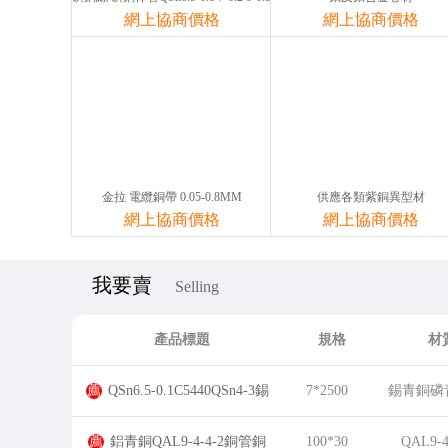
網上協商價格
網上協商價格
金拉 電纜銅帶 0.05-0.8MM
供應各類紫銅異型材
網上協商價格
網上協商價格
我要賣
Selling
產品標題
規格
材
薦
QSn6.5-0.1C5440QSn4-3錫
7*2500
錫青銅磷
磷青銅
造青銅
薦
鋁青銅QAL9-4-4-2銅管銅
100*30
QAL9-4