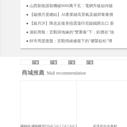
銅周漲0.76%站上10.6萬
● 山西新能源裝機破8000萬千瓦：電網升級如何破
解“成長的煩惱”？
● 【錫價月度總結】AI產業鏈高景氣及錫焊膏量價
齊升 “錫牛” 月線紅盤續漲可期！
● 【鎳月評】降息反復美指震蕩印尼鎳鐵限出口 新
能源用鎳激增鎳月線修復待漲
● 滬鋁周報：宏觀與地緣的“雙重奏”下，鋁價在“強
現實”與“弱預期”中博弈
● 鋅市周度復盤：宏觀情緒修復下的“礦緊錠松”博
弈，滬鋅周線上漲0.67%
商城推薦
Mall recommendation
磷銅絲 磷銅棒管QSn6.5-0.1 7-0.2 8-0.3
鋁及鋁合金卷材