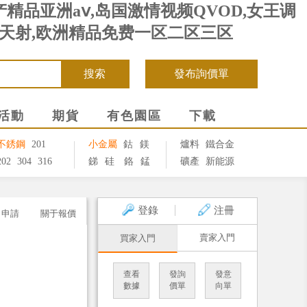
精品亚洲aⅴ,岛国激情视频QVOD,女王调
天天射,欧洲精品免费一区二区三区
活動
期貨
有色園區
下載
不銹鋼
201
小金屬
鈷
鎂
爐料
鐵合金
202
304
316
銻
硅
鉻
錳
礦產
新能源
登錄
注冊
口申請
關于報價
賣家入門
買家入門
查看
發詢
發意
數據
價單
向單