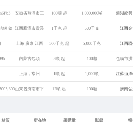
業園區
n6Pb3
安徽省蕪湖市三
100噸 起
1,000,000噸
蕪湖龍興
山開發區荷形路
鋯銅 鎳
江西鷹潭市貴溪
1千克 起
500千克
江西金
銅
市銅產業循環經
銅
上海 廣東 江西
500千克 起
5,000千克
江西聯
濟基地
995
內蒙古包頭
5噸 起
100噸
包頭市洪
上海，常州
1噸 起
1,000噸
江蘇恒洋
3003,3004,3105,5052,50
山東省濟南市平
12噸 起
100噸
濟南弘
陰縣
材質
所在地
采購量
狀態
報