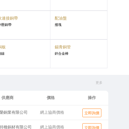
軟連接銅帶
配油盤
沖壓銅帶
撥塊
銅板
錫青銅管
銅線
鋅合金棒
更多
供應商
價格
操作
榮銅業有限公司
網上協商價格
立即詢價
特種銅材有限公司
網上協商價格
立即詢價