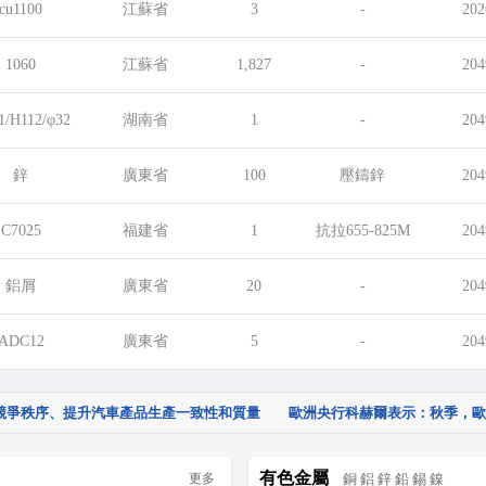
cu1100
江蘇省
3
-
202
1060
江蘇省
1,827
-
204
1/H112/φ32
湖南省
1
-
204
鋅
廣東省
100
壓鑄鋅
204
C7025
福建省
1
抗拉655-825M
204
鋁屑
廣東省
20
-
204
ADC12
廣東省
5
-
204
業競爭秩序、提升汽車產品生產一致性和質量
歐洲央行科赫爾表示：秋季，歐
赴奇瑞汽車股份有限公司、蔚來汽車科技
以使歐元區通脹持續回歸2%的
有色金屬
更多
銅
鋁
鋅
鉛
錫
鎳