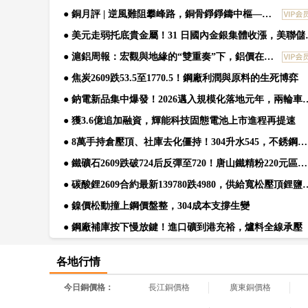
● 銅月評 | 逆風難阻攀峰路，銅骨錚錚鑄中樞——7月滬期銅漲超3%
● 美元走弱托底貴金屬
● 滬鋁周報：宏觀與地緣的“雙重奏”下，鋁價在“強現實”與“弱預期”中博弈
● 焦炭2609跌53.5至1770.5！鋼廠利潤與原料的生死博弈
● 鈉電新品集中爆發！2026邁入規
● 獲3.6億追加融資，輝能科技固態電池上市進程再提速
● 8萬手持倉壓頂、社庫去化僵持！304升水545，不銹鋼破局路標指向哪
● 鐵礦石2609跌破724后反彈至720！唐山鐵精粉220元區域價差撕裂
● 碳酸鋰2609合約最新139780跌4
● 鎳價松動撞上鋼價盤整，304成本支撐生變
● 鋼廠補庫按下慢放鍵！進口礦到港充裕，爐料全線承壓
各地行情
今日銅價格：
長江銅價格
廣東銅價格