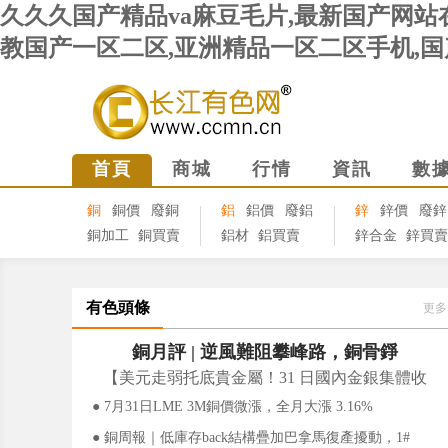
久久久国产精品va麻豆毛片,最新国产网站在
教国产一区二区,亚洲精品一区二区手机,国
首頁
商城
行情
資訊
數
銅
銅價
廢銅
鋁
鋁價
廢鋁
鋅
鋅價
廢鋅
銅加工
銅買賣
鋁材
鋁買賣
鋅合金
鋅買賣
有色頭條
更多
銅月評 | 逆風難阻攀峰路，銅骨錚
【美元走弱托底貴金屬！31 日國內金銀集體收
錚鑄中樞——7月滬期銅漲超3%
漲，美聯儲與中東局勢牽制上行空間】
● 7月31日LME 3M銅價微漲，全月大漲 3.16%
● 銅周報｜低庫存back結構疊加巴拿馬復產擾動，1#