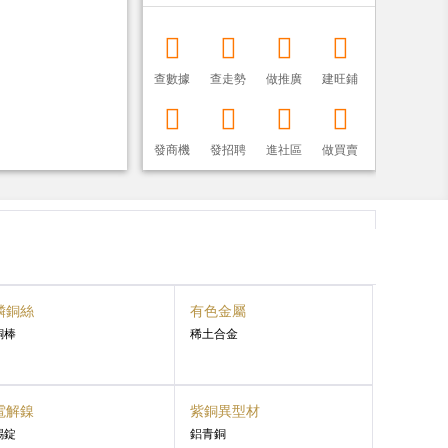
查數據
查走勢
做推廣
建旺鋪
發商機
發招聘
進社區
做買賣
磷銅絲
有色金屬
銅棒
稀土合金
電解鎳
紫銅異型材
錫錠
鋁青銅