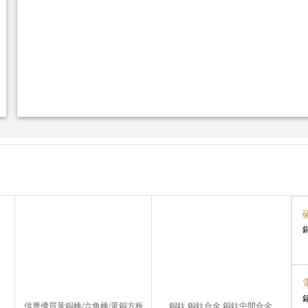
供應優質黃銅棒/六角棒/黃銅方板
銅鈦 銅鈦合金 銅鈦中間合金