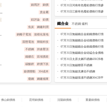
銅周評
銅價
考
07月31日河南有色廢鉛價格行情參
考
07月31日江蘇有色廢鉛價格行情參
！31 日國內金銀集體收漲，美聯儲與中東局勢牽制上行空間
貴金屬
考
鋁評論
鋁價
鐵合金
不銹鋼
爐料
焦炭
鋼廠利潤
07月31日無錫鐵合金鉬鐵價格行情
模化落地元年，兩輪車已批量裝車
鈉離子電池
規模化落地
參考
07月31日無錫鐵合金硅鐵價格行情
固態電池
輝能科技
參考
07月31日無錫鐵合金鉻鐵價格行情
不銹鋼
持倉壓頂
參考
07月31日無錫鐵合金硅錳合金價格
鐵礦石
區域價差
行情參考
07月31日太原太鋼不銹鋼430/2B卷
980，供給寬松壓頂鋰鹽釋放節奏
碳酸鋰
鋰價下跌
板價格行情參考
07月31日無錫聯眾不銹鋼
鎳價聯動
304成本
316L/NO1平板價格行情參考
07月31日無錫克虜伯不銹鋼
430/BA卷板價格行情參考
07月31日無錫張浦不銹鋼304/2B平
廢鋼
鋼廠補庫
板價格行情參考
佛山銅價格
昆明銅價格
沈陽銅價格
重慶銅價格