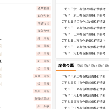
份有限公司開展道路機動車輛生產企業產品
理委員會將根據最新獲得的數據
產業數據
07月31日浙江有色鋅價格行情參考
n）對寧德時代新能源科技股份有限公司 - H
乘聯分會發布數據，2026年6月
點檢查企業智能網聯汽車安全保障能力、設
07月31日浙江有色鎳價格行情參考
銅價預測
%增至6.08%。
據香港交易所披露，摩根大
智能駕駛指數為42.9，艙外智能指
等生產準入條件保持情況，并現場隨機抽取
07月31日浙江有色鋁錠價格行情參
期貨行情
考
07月31日山東有色錫價格行情參考
份有限公司 - H股的多頭持倉比例于2026年7
智能化指數為39.6。其中智能座
國家標準符合性等檢驗檢測。
7月30日至31
期貨行情
07月31日山東有色鋅價格行情參考
24.8。
升汽車產品生產一致性和質量安全水平，工
基建托底，0#鋅周漲0.73%沿25000關口拉鋸
鋅
周報
07月31日山東有色銅價格行情參考
錫
周報
份有限公司、蔚來汽車科技（安徽）有限公
07月31日山東有色鋁錠價格行情參
考
07月31日河北有色銅價格行情參考
銅
周報
道路機動車輛生產企業產品安全保障能力和
底
鉛
周報
網聯汽車安全保障能力、設計開發及生產能
廢舊金屬
廢銅
廢鋁
廢鋅
廢鉛
廢
鋁
周報
保持情況，并現場隨機抽取樣車、動力電池
黃金
周報
07月31日浙江有色廢鉛價格行情參
等檢驗檢測。
考
07月31日四川有色廢鉛價格行情參
鎳
周報
考
07月31日山東有色廢鉛價格行情參
白銀
周報
考
07月31日河北有色廢鉛價格行情參
新能源電網
考
07月31日廣東有色廢鉛價格行情參
產量預期收窄，2027 年目標不變
銅
銅礦
考
07月31日江西有色廢鉛價格行情參