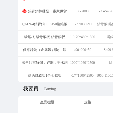
棒銅套
薦
錫青銅棒批發、廠家供貨
50-2000
ZCuSn6Z
QAL9-4鋁青銅 C18150鉻鋯銅
17370171211
鋁青銅 鉻
棒銅管銅板
白
磷銅板 錫青銅板 鋁青銅板
1.0-70*430*1500
磷
供應鋅錠（金屬鎵.銦錠、鍺
490*200*50
Zn99.
錠）
出售1#電解銅，好銅，平水銅
1020*1020*2500
1#
供應純鋁板}合金鋁板
0.7*1500*2500
1060,1100,
我要買
Buying
產品標題
規格