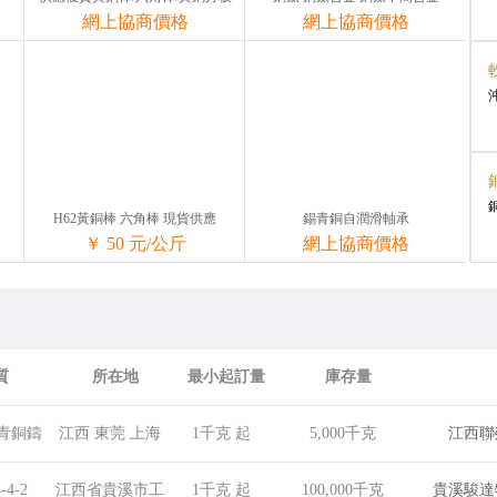
網上協商價格
網上協商價格
H62黃銅棒 六角棒 現貨供應
錫青銅自潤滑軸承
￥
50
元/公斤
網上協商價格
質
所在地
最小起訂量
庫存量
青銅鑄
江西 東莞 上海
1千克 起
5,000千克
江西聯
白銅
-4-2
江西省貴溪市工
1千克 起
100,000千克
貴溪駿達