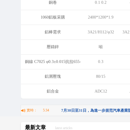
銅卷
0.1 0.2
1060鋁板采購
2400*1200*1.9
鋁棒需求
3A21/H112/φ32
3A2
壓鑄鋅
噸
銅線 C7025 φ0.3±0.015抗拉655-
0.3
825M
鋁屑壓塊
80/15
鋁合金
ADC12
實時：
5:34
7月30日至31日，為進一步規范汽車產
安全水平，工業和信息化部裝備工業一司
最新文章
latest articles