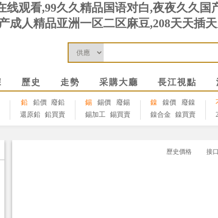
线观看,99久久精品国语对白,夜夜久久国产
产成人精品亚洲一区二区麻豆,208天天插
據
歷史
走勢
采購大廳
長江視點
鉛
鉛價
廢鉛
錫
錫價
廢錫
鎳
鎳價
廢鎳
還原鉛
鉛買賣
錫加工
錫買賣
鎳合金
鎳買賣
歷史價格
接