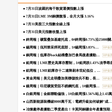
（安徽）有限公司、安徽江淮汽車集團股
● 7月31日波羅的海干散貨運價指數上漲
據香港交易所披露，摩根大通（JPMorga
安全保障能力和生產一致性監督檢查，重
● 7月31日LME 3M銅價微漲，全月大漲 3.16%
股的多頭持倉比例于2026年7月27日從5.9
計開發及生產能力、生產一致性保證能力
● 7月31美股三大指數全線上漲
通（JPMorgan）對寧德時代新能源科技股
樣車、動力電池等，轉送至有關機構進行
● 7月31日美元指數收盤上漲
月27日從5.9%增至6.08%。
日，為進一步規范汽車產業競爭秩序、提
● 鋅周報｜礦緊疊加
● 錫周報｜佤邦禁采焊死底部，1#錫周漲3.83%沖上42.7萬
業和信息化部裝備工業一司赴奇瑞汽車股
● 銅周報｜低庫存back結構疊加巴拿馬復產擾動，1#銅周漲0.76%站上10.6萬
司、安徽江淮汽車集團股份有限公司開展
● 鉛周報｜LME歷史高庫存壓制，1#鉛周跌1.43%淡季尋
生產一致性監督檢查，重點檢查企業智能
● 鋁周報｜LME鋁庫存十二連降刷本世紀低位，A00鋁周漲1.85%站上23630
力、生產一致性保證能力等生產準入條件
● 黃金周報｜美元走弱疊加美聯儲按兵不動，長江黃金周漲0.68%
等，轉送至有關機構進行國家標準符合性
● 鎳周報｜印尼礦貿受阻不銹鋼托底，1#鎳周漲0.15%窄幅震蕩
● 白銀周報｜金銀聯動偏強，1#白銀周漲1.56%站上1.43萬
● 山西新能源裝機破8000萬千瓦：電網升級如何破解“成長的煩惱”？
● 冶煉廠停產擾動二季度產出！卡莫阿銅礦全年